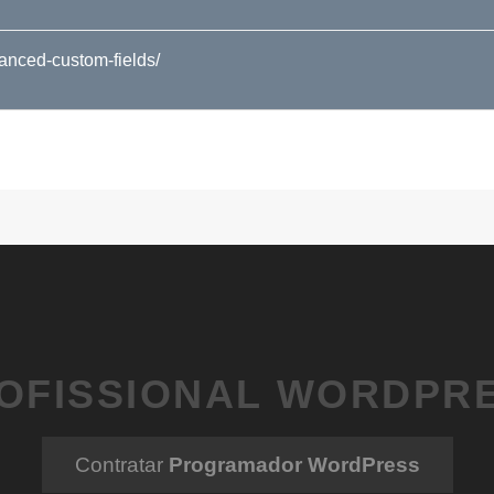
anced-custom-fields/
OFISSIONAL WORDPR
Contratar
Programador WordPress