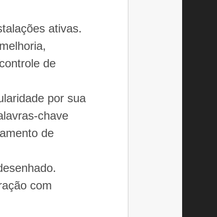
stalações ativas.
melhoria,
controle de
ularidade por sua
palavras-chave
ramento de
edesenhado.
gração com