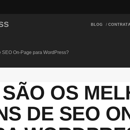
SS
BLOG
CONTRAT
de SEO On-Page para WordPress?
 SÃO OS ME
NS DE SEO O