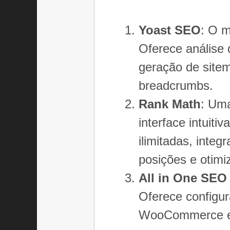
Yoast SEO
: O m
Oferece análise 
geração de sitem
breadcrumbs.
Rank Math
: Uma
interface intuiti
ilimitadas, int
posições e otimi
All in One SEO
Oferece configur
WooCommerce e 