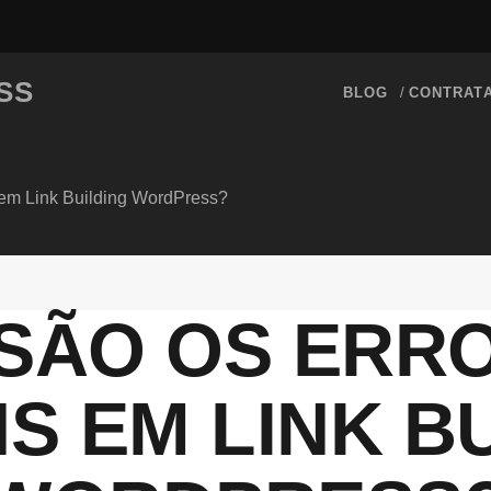
SS
BLOG
CONTRAT
 em Link Building WordPress?
 SÃO OS ERRO
 EM LINK B