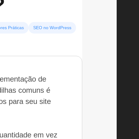
?
res Práticas
SEO no WordPress
plementação de
dilhas comuns é
os para seu site
quantidade em vez