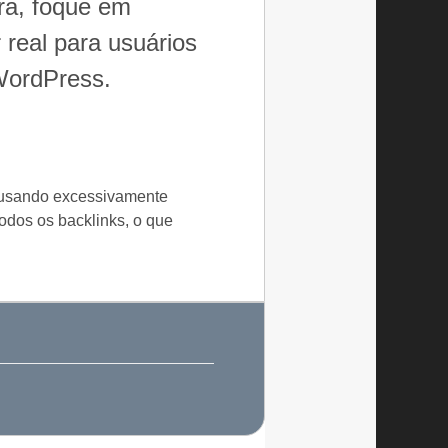
ra, foque em
 real para usuários
WordPress.
va usando excessivamente
odos os backlinks, o que