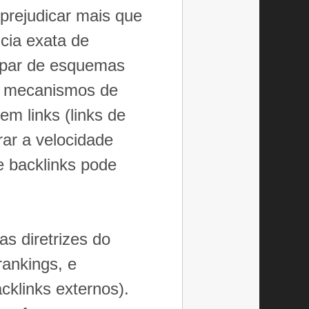
 prejudicar mais que
cia exata de
cipar de esquemas
os mecanismos de
em links (links de
rar a velocidade
e backlinks pode
as diretrizes do
rankings, e
acklinks externos).