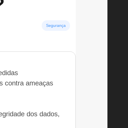
?
Segurança
edidas
ss contra ameaças
tegridade dos dados,