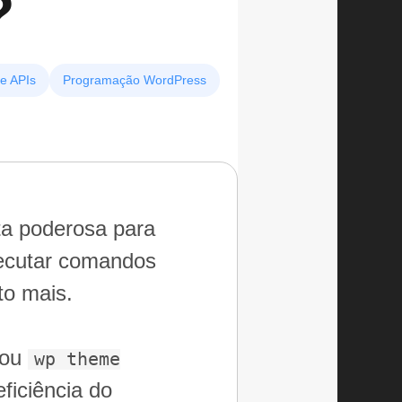
?
 e APIs
Programação WordPress
a poderosa para
xecutar comandos
to mais.
ou
wp theme
ficiência do