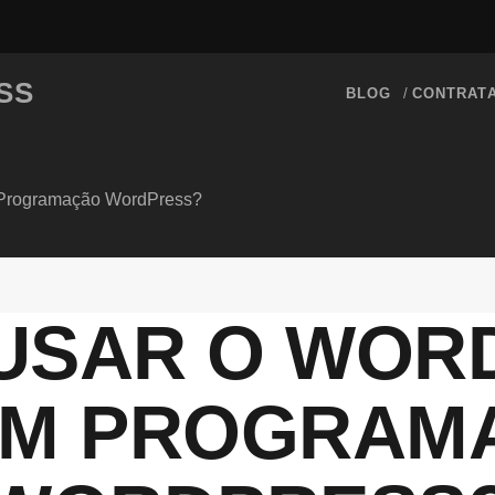
SS
BLOG
CONTRAT
 Programação WordPress?
USAR O WOR
 EM PROGRAM