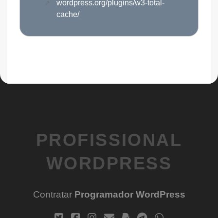
wordpress.org/plugins/w3-total-
cache/
PROFISSIONAL
WORDPRESS
Contratar
Programador WordPress