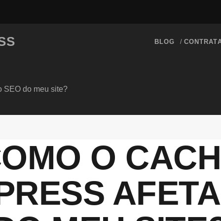
SS
BLOG
CONTRAT
o SEO do meu site?
OMO O CAC
RESS AFETA