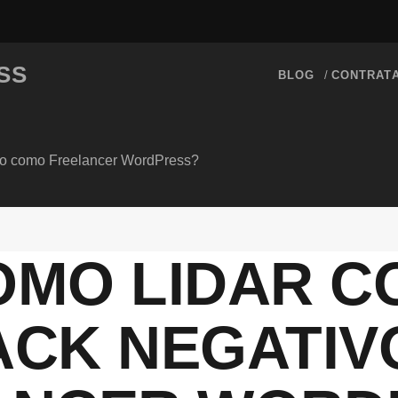
SS
BLOG
CONTRAT
vo como Freelancer WordPress?
OMO LIDAR C
ACK NEGATIV