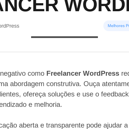
ANCER WORD
ordPress
Melhores Pr
 negativo como
Freelancer WordPress
re
 uma abordagem construtiva. Ouça atentam
lientes, ofereça soluções e use o feedba
endizado e melhoria.
ção aberta e transparente pode ajudar a