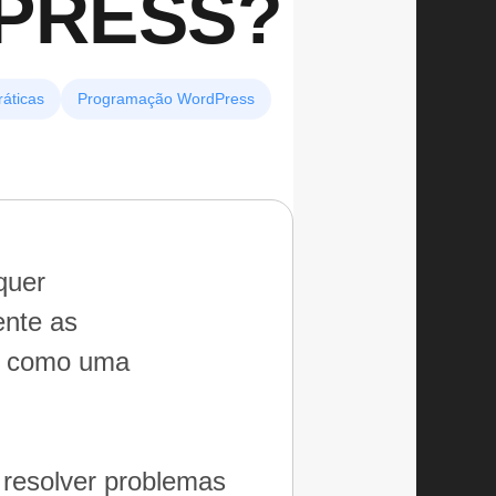
PRESS?
áticas
Programação WordPress
quer
ente as
ck como uma
 resolver problemas