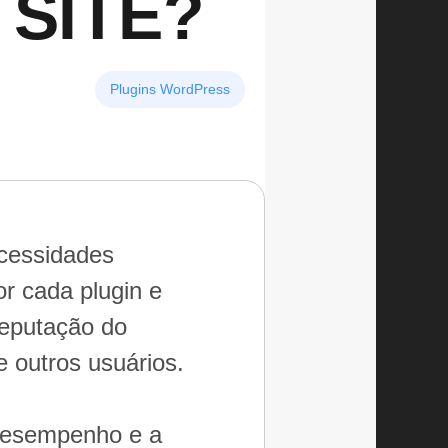
 SITE?
Plugins WordPress
ecessidades
or cada plugin e
reputação do
e outros usuários.
o desempenho e a