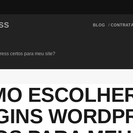
SS
BLOG
CONTRAT
ess certos para meu site?
O ESCOLHE
GINS WORDP