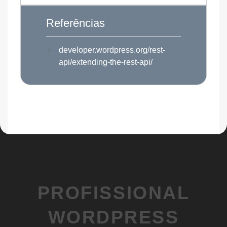
Referências
developer.wordpress.org/rest-
api/extending-the-rest-api/
PROFISSIONAL
WORDPRESS