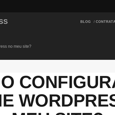
SS
BLOG
CONTRAT
ess no meu site?
O CONFIGUR
E WORDPRE