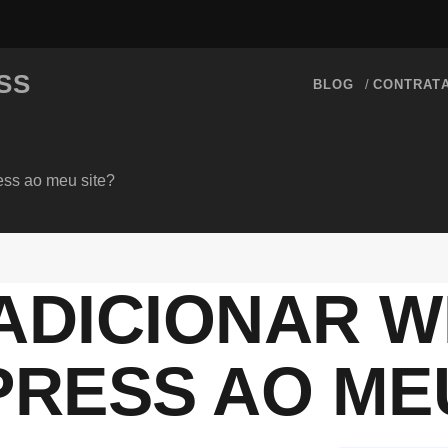
SS
BLOG
CONTRAT
ss ao meu site?
ADICIONAR W
RESS AO MEU